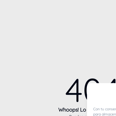
40
Whoops! Lo sentimos m
Con tu consen
para almacena