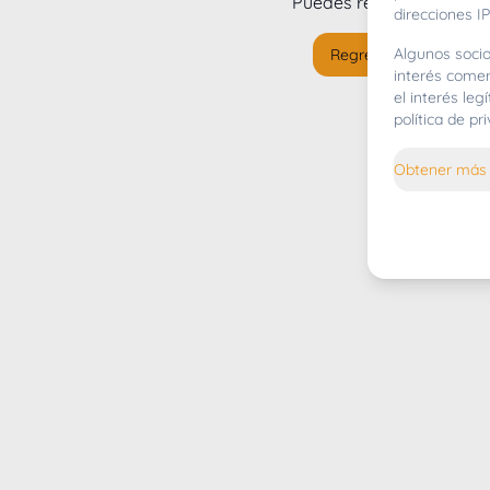
Puedes regresar al
inicio
direcciones IP
Algunos socio
Regresar al inicio
interés comer
el interés le
política de p
Obtener más 