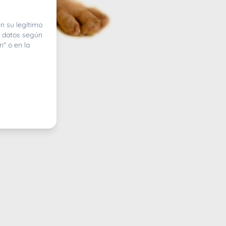
n su legítimo
e datos según
n" o en la