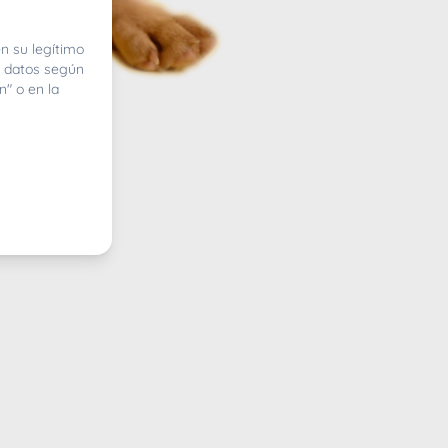
n su legítimo
e datos según
n" o en la