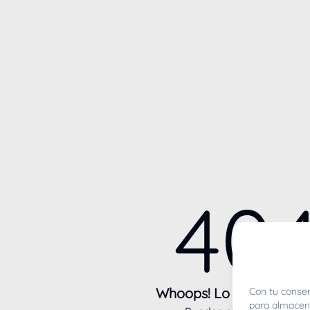
40
Whoops! Lo sentimos m
Con tu consen
para almacena