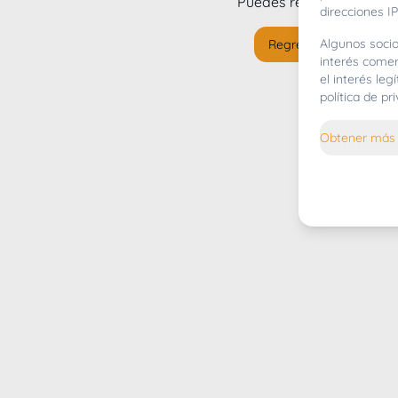
Puedes regresar al
inicio
direcciones IP
Algunos socio
Regresar al inicio
interés comer
el interés le
política de p
Obtener más 