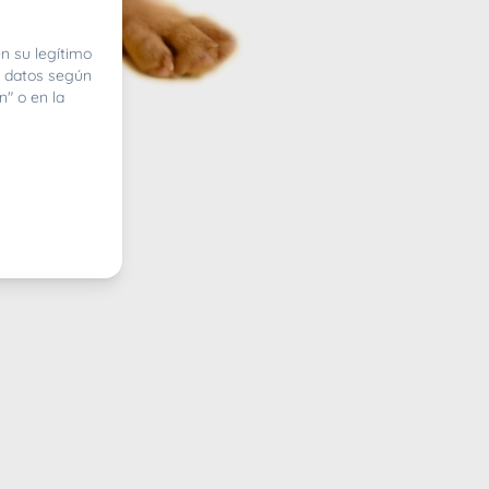
n su legítimo
e datos según
n" o en la