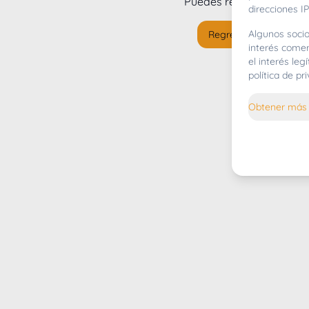
Puedes regresar al
inicio
direcciones IP
Algunos socio
Regresar al inicio
interés comer
el interés le
política de p
Obtener más 