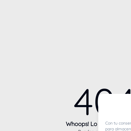
40
Whoops! Lo sentimos m
Con tu consen
para almacena