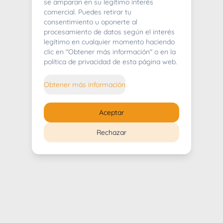
404
se amparan en su legítimo interés
comercial. Puedes retirar tu
consentimiento u oponerte al
procesamiento de datos según el interés
legítimo en cualquier momento haciendo
clic en "Obtener más información" o en la
Whoops! Lo sentimos mucho.
política de privacidad de esta página web.
Puedes regresar al
inicio
Obtener más información
Regresar al inicio
Aceptar
Rechazar