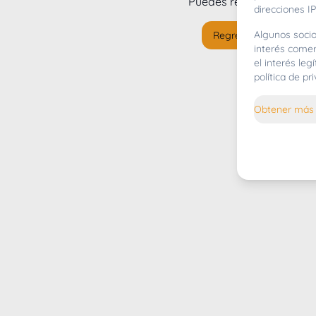
Puedes regresar al
inicio
direcciones IP
Algunos socio
Regresar al inicio
interés comer
el interés le
política de p
Obtener más 