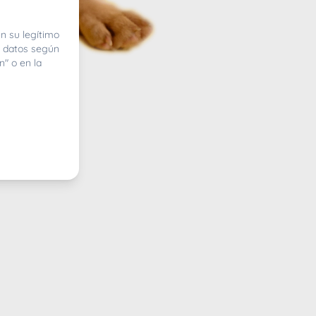
n su legítimo
e datos según
n" o en la