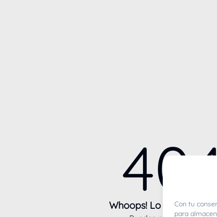
40
Whoops! Lo sentimos m
Con tu consen
para almacena