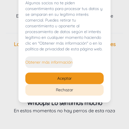
Algunos socios no te piden
Whoops! Lo sentimos mucho
consentimiento para procesar tus datos y
se amparan en su legítimo interés
En estos momentos no tenemos camadas de
comercial. Puedes retirar tu
cachorros disponibles
consentimiento u oponerte al
procesamiento de datos según el interés
legítimo en cualquier momento haciendo
clic en "Obtener más información" o en la
Los Golden retriever de nuestros criadores
política de privacidad de esta página web.
Obtener más información
Aceptar
Rechazar
Whoops! Lo sentimos mucho
En estos momentos no hay perros de esta raza