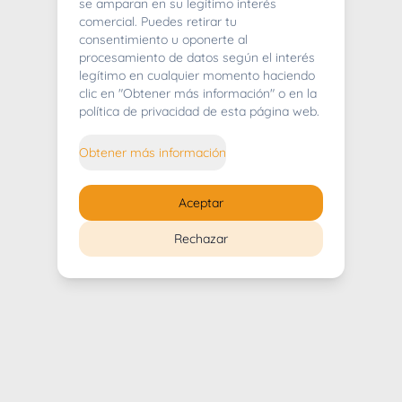
404
se amparan en su legítimo interés
comercial. Puedes retirar tu
consentimiento u oponerte al
procesamiento de datos según el interés
legítimo en cualquier momento haciendo
clic en "Obtener más información" o en la
Whoops! Lo sentimos mucho.
política de privacidad de esta página web.
Puedes regresar al
inicio
Obtener más información
Regresar al inicio
Aceptar
Rechazar