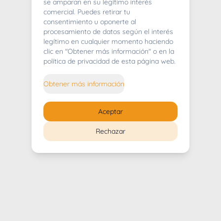
404
se amparan en su legítimo interés
comercial. Puedes retirar tu
consentimiento u oponerte al
procesamiento de datos según el interés
legítimo en cualquier momento haciendo
clic en "Obtener más información" o en la
Whoops! Lo sentimos mucho.
política de privacidad de esta página web.
Puedes regresar al
inicio
Obtener más información
Regresar al inicio
Aceptar
Rechazar