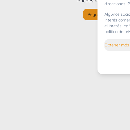
Puedes regresar al
inicio
direcciones IP
Algunos socio
Regresar al inicio
interés comer
el interés le
política de p
Obtener más 