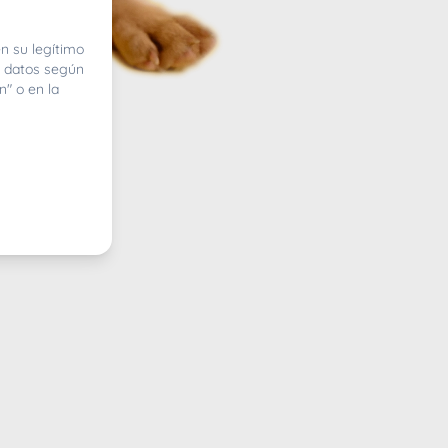
n su legítimo
e datos según
n" o en la