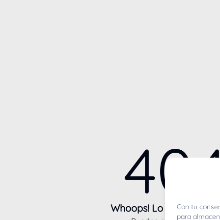
40
Whoops! Lo sentimos m
Con tu consen
para almacena