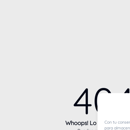
40
Whoops! Lo sentimos m
Con tu consen
para almacena