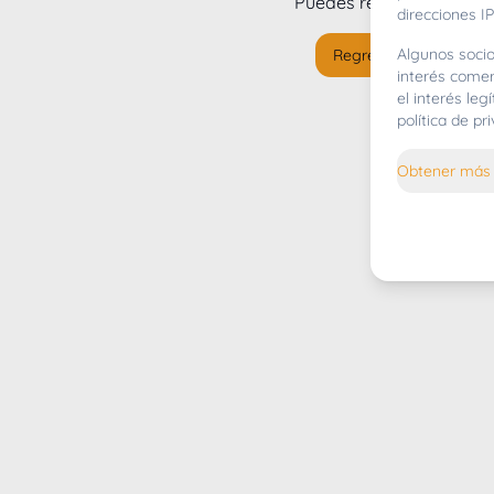
Puedes regresar al
inicio
direcciones IP
Algunos socio
Regresar al inicio
interés comer
el interés le
política de p
Obtener más 