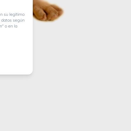
n su legítimo
e datos según
n" o en la