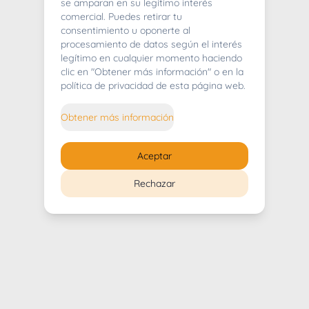
404
se amparan en su legítimo interés
comercial. Puedes retirar tu
consentimiento u oponerte al
procesamiento de datos según el interés
legítimo en cualquier momento haciendo
clic en "Obtener más información" o en la
Whoops! Lo sentimos mucho.
política de privacidad de esta página web.
Puedes regresar al
inicio
Obtener más información
Regresar al inicio
Aceptar
Rechazar