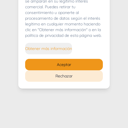
404
se amparan en su legítimo interés
comercial. Puedes retirar tu
consentimiento u oponerte al
procesamiento de datos según el interés
legítimo en cualquier momento haciendo
clic en "Obtener más información" o en la
Whoops! Lo sentimos mucho.
política de privacidad de esta página web.
Puedes regresar al
inicio
Obtener más información
Regresar al inicio
Aceptar
Rechazar