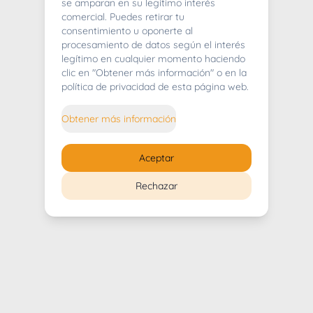
404
se amparan en su legítimo interés
comercial. Puedes retirar tu
consentimiento u oponerte al
procesamiento de datos según el interés
legítimo en cualquier momento haciendo
clic en "Obtener más información" o en la
Whoops! Lo sentimos mucho.
política de privacidad de esta página web.
Puedes regresar al
inicio
Obtener más información
Regresar al inicio
Aceptar
Rechazar