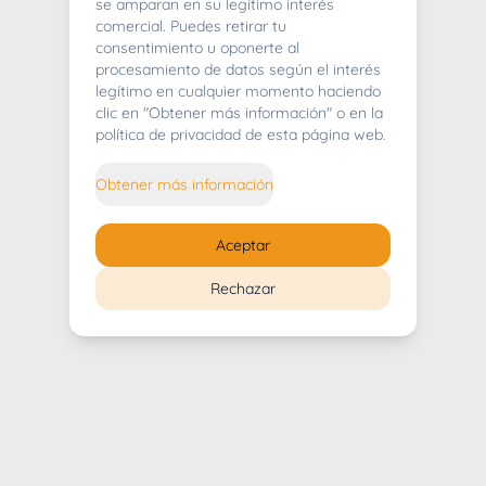
404
se amparan en su legítimo interés
comercial. Puedes retirar tu
consentimiento u oponerte al
procesamiento de datos según el interés
legítimo en cualquier momento haciendo
clic en "Obtener más información" o en la
Whoops! Lo sentimos mucho.
política de privacidad de esta página web.
Puedes regresar al
inicio
Obtener más información
Regresar al inicio
Aceptar
Rechazar