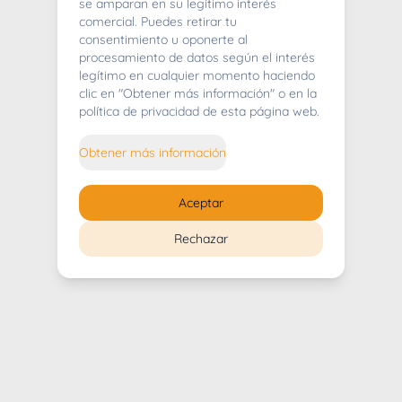
404
se amparan en su legítimo interés
comercial. Puedes retirar tu
consentimiento u oponerte al
procesamiento de datos según el interés
legítimo en cualquier momento haciendo
clic en "Obtener más información" o en la
Whoops! Lo sentimos mucho.
política de privacidad de esta página web.
Puedes regresar al
inicio
Obtener más información
Regresar al inicio
Aceptar
Rechazar