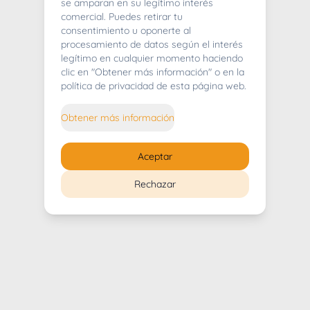
404
se amparan en su legítimo interés
comercial. Puedes retirar tu
consentimiento u oponerte al
procesamiento de datos según el interés
legítimo en cualquier momento haciendo
clic en "Obtener más información" o en la
Whoops! Lo sentimos mucho.
política de privacidad de esta página web.
Puedes regresar al
inicio
Obtener más información
Regresar al inicio
Aceptar
Rechazar