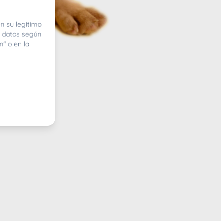
n su legítimo
e datos según
n" o en la