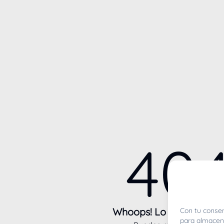
40
Whoops! Lo sentimos m
Con tu consen
para almacena