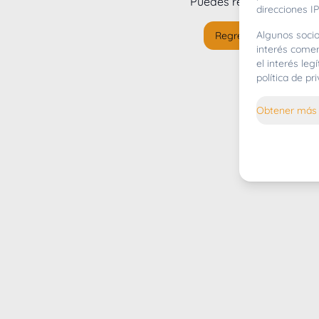
Puedes regresar al
inicio
direcciones IP
Algunos socio
Regresar al inicio
interés comer
el interés le
política de p
Obtener más 