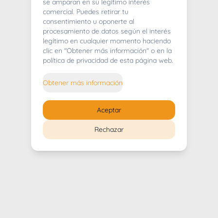
404
se amparan en su legítimo interés
comercial. Puedes retirar tu
consentimiento u oponerte al
procesamiento de datos según el interés
legítimo en cualquier momento haciendo
clic en "Obtener más información" o en la
Whoops! Lo sentimos mucho.
política de privacidad de esta página web.
Puedes regresar al
inicio
Obtener más información
Regresar al inicio
Aceptar
Rechazar