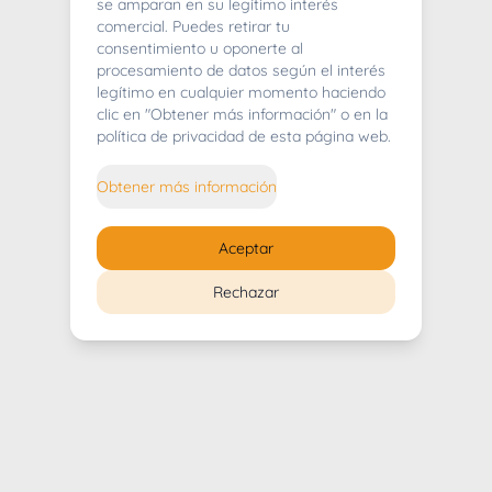
404
se amparan en su legítimo interés
comercial. Puedes retirar tu
consentimiento u oponerte al
procesamiento de datos según el interés
legítimo en cualquier momento haciendo
clic en "Obtener más información" o en la
Whoops! Lo sentimos mucho.
política de privacidad de esta página web.
Puedes regresar al
inicio
Obtener más información
Regresar al inicio
Aceptar
Rechazar