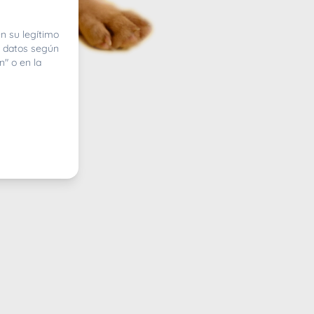
n su legítimo
e datos según
n" o en la