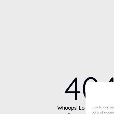
40
Whoops! Lo sentimos m
Con tu consen
para almacena