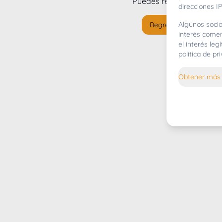
Puedes regresar al
inicio
direcciones IP
Algunos socio
Regresar al inicio
interés comer
el interés le
política de p
Obtener más 