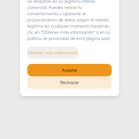
404
se amparan en su legítimo interés
comercial. Puedes retirar tu
consentimiento u oponerte al
procesamiento de datos según el interés
legítimo en cualquier momento haciendo
clic en "Obtener más información" o en la
Whoops! Lo sentimos mucho.
política de privacidad de esta página web.
Puedes regresar al
inicio
Obtener más información
Regresar al inicio
Aceptar
Rechazar