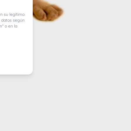
n su legítimo
e datos según
n" o en la