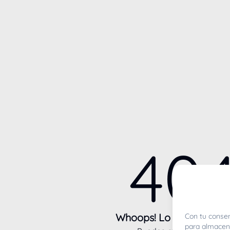
40
Whoops! Lo sentimos m
Con tu consen
para almacena