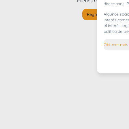
Puedes regresar al
inicio
direcciones IP
Algunos socio
Regresar al inicio
interés comer
el interés le
política de p
Obtener más 