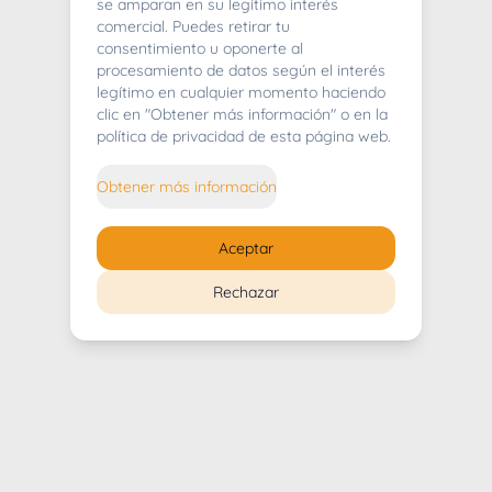
404
se amparan en su legítimo interés
comercial. Puedes retirar tu
consentimiento u oponerte al
procesamiento de datos según el interés
legítimo en cualquier momento haciendo
clic en "Obtener más información" o en la
Whoops! Lo sentimos mucho.
política de privacidad de esta página web.
Puedes regresar al
inicio
Obtener más información
Regresar al inicio
Aceptar
Rechazar