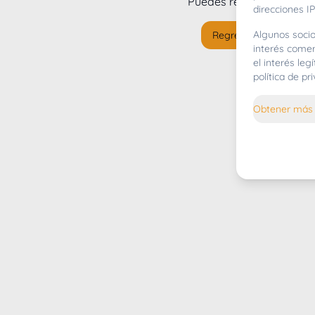
Puedes regresar al
inicio
direcciones IP
Algunos socio
Regresar al inicio
interés comer
el interés le
política de p
Obtener más 