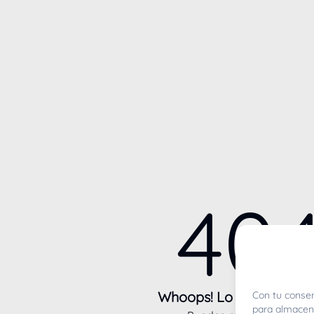
40
Whoops! Lo sentimos m
Con tu consen
para almacena