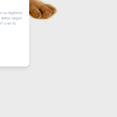
n su legítimo
e datos según
n" o en la