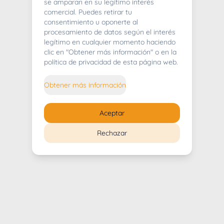
404
se amparan en su legítimo interés
comercial. Puedes retirar tu
consentimiento u oponerte al
procesamiento de datos según el interés
legítimo en cualquier momento haciendo
clic en "Obtener más información" o en la
Whoops! Lo sentimos mucho.
política de privacidad de esta página web.
Puedes regresar al
inicio
Obtener más información
Regresar al inicio
Aceptar
Rechazar