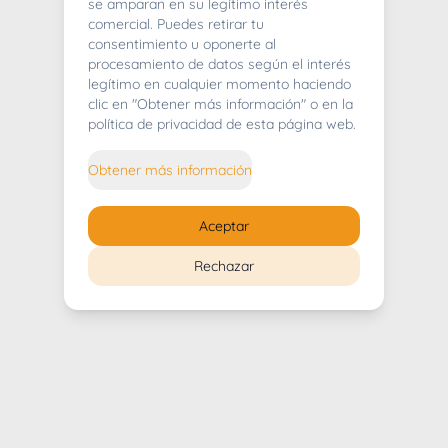
404
se amparan en su legítimo interés
comercial. Puedes retirar tu
consentimiento u oponerte al
procesamiento de datos según el interés
legítimo en cualquier momento haciendo
clic en "Obtener más información" o en la
Whoops! Lo sentimos mucho.
política de privacidad de esta página web.
Puedes regresar al
inicio
Obtener más información
Regresar al inicio
Aceptar
Rechazar