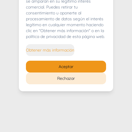
404
se amparan en su legítimo interés
comercial. Puedes retirar tu
consentimiento u oponerte al
procesamiento de datos según el interés
legítimo en cualquier momento haciendo
clic en "Obtener más información" o en la
Whoops! Lo sentimos mucho.
política de privacidad de esta página web.
Puedes regresar al
inicio
Obtener más información
Regresar al inicio
Aceptar
Rechazar