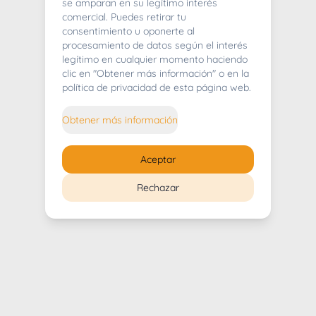
404
se amparan en su legítimo interés
comercial. Puedes retirar tu
consentimiento u oponerte al
procesamiento de datos según el interés
legítimo en cualquier momento haciendo
clic en "Obtener más información" o en la
Whoops! Lo sentimos mucho.
política de privacidad de esta página web.
Puedes regresar al
inicio
Obtener más información
Regresar al inicio
Aceptar
Rechazar