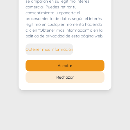
404
se amparan en su legítimo interés
comercial. Puedes retirar tu
consentimiento u oponerte al
procesamiento de datos según el interés
legítimo en cualquier momento haciendo
clic en "Obtener más información" o en la
Whoops! Lo sentimos mucho.
política de privacidad de esta página web.
Puedes regresar al
inicio
Obtener más información
Regresar al inicio
Aceptar
Rechazar