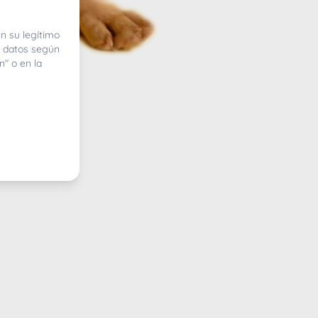
n su legítimo
e datos según
n" o en la