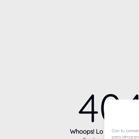
40
Whoops! Lo sentimos m
Con tu consen
para almacena