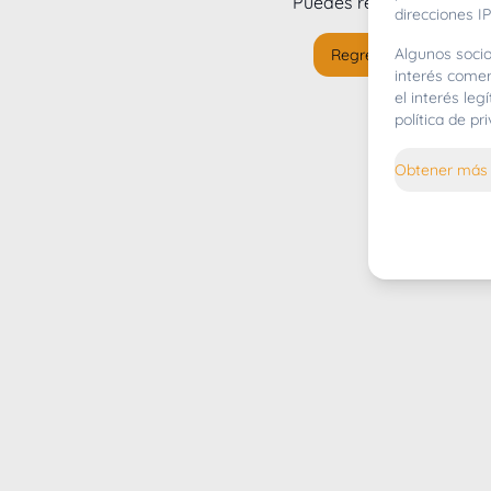
Puedes regresar al
inicio
direcciones IP
Algunos socio
Regresar al inicio
interés comer
el interés le
política de p
Obtener más 