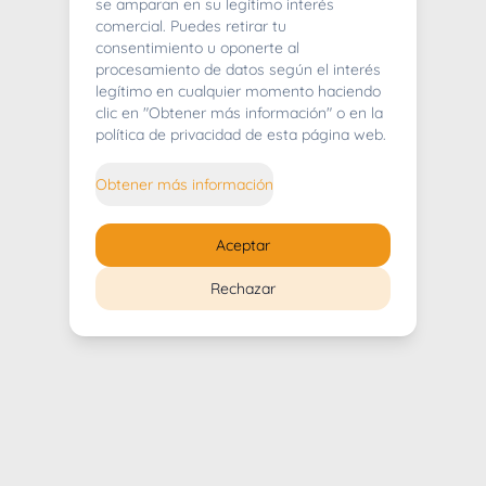
404
se amparan en su legítimo interés
comercial. Puedes retirar tu
consentimiento u oponerte al
procesamiento de datos según el interés
legítimo en cualquier momento haciendo
clic en "Obtener más información" o en la
Whoops! Lo sentimos mucho.
política de privacidad de esta página web.
Puedes regresar al
inicio
Obtener más información
Regresar al inicio
Aceptar
Rechazar