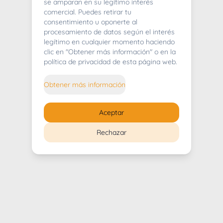
404
se amparan en su legítimo interés
comercial. Puedes retirar tu
consentimiento u oponerte al
procesamiento de datos según el interés
legítimo en cualquier momento haciendo
clic en "Obtener más información" o en la
Whoops! Lo sentimos mucho.
política de privacidad de esta página web.
Puedes regresar al
inicio
Obtener más información
Regresar al inicio
Aceptar
Rechazar