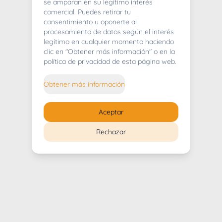
404
se amparan en su legítimo interés
comercial. Puedes retirar tu
consentimiento u oponerte al
procesamiento de datos según el interés
legítimo en cualquier momento haciendo
clic en "Obtener más información" o en la
Whoops! Lo sentimos mucho.
política de privacidad de esta página web.
Puedes regresar al
inicio
Obtener más información
Regresar al inicio
Aceptar
Rechazar