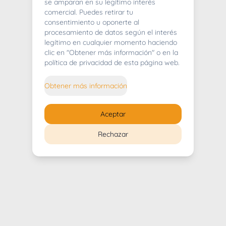
404
se amparan en su legítimo interés
comercial. Puedes retirar tu
consentimiento u oponerte al
procesamiento de datos según el interés
legítimo en cualquier momento haciendo
clic en "Obtener más información" o en la
Whoops! Lo sentimos mucho.
política de privacidad de esta página web.
Puedes regresar al
inicio
Obtener más información
Regresar al inicio
Aceptar
Rechazar