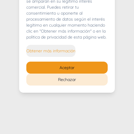
404
se amparan en su legítimo interés
comercial. Puedes retirar tu
consentimiento u oponerte al
procesamiento de datos según el interés
legítimo en cualquier momento haciendo
clic en "Obtener más información" o en la
Whoops! Lo sentimos mucho.
política de privacidad de esta página web.
Puedes regresar al
inicio
Obtener más información
Regresar al inicio
Aceptar
Rechazar