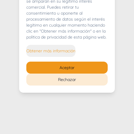
404
se amparan en su legítimo interés
comercial. Puedes retirar tu
consentimiento u oponerte al
procesamiento de datos según el interés
legítimo en cualquier momento haciendo
clic en "Obtener más información" o en la
Whoops! Lo sentimos mucho.
política de privacidad de esta página web.
Puedes regresar al
inicio
Obtener más información
Regresar al inicio
Aceptar
Rechazar