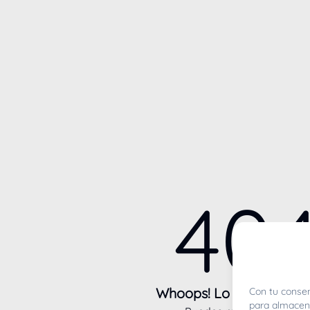
40
Whoops! Lo sentimos m
Con tu consen
para almacena