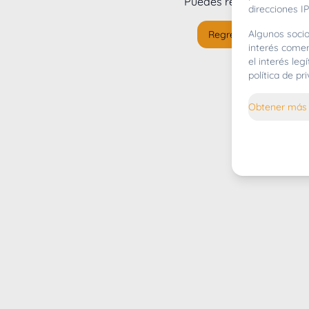
Puedes regresar al
inicio
direcciones IP
Algunos socio
Regresar al inicio
interés comer
el interés le
política de p
Obtener más 