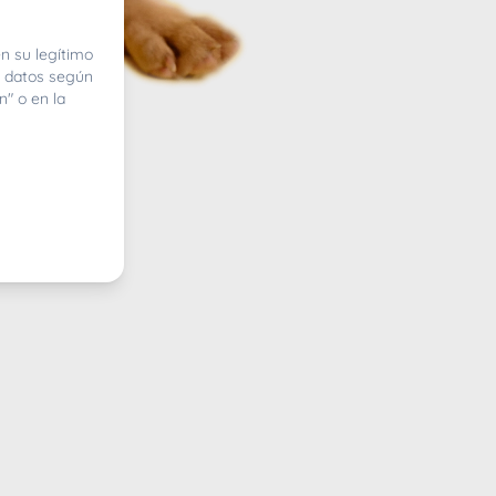
n su legítimo
e datos según
n" o en la