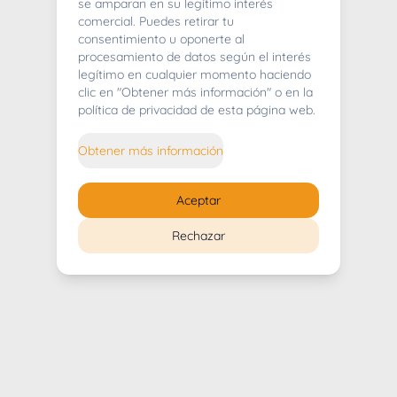
404
se amparan en su legítimo interés
comercial. Puedes retirar tu
consentimiento u oponerte al
procesamiento de datos según el interés
legítimo en cualquier momento haciendo
clic en "Obtener más información" o en la
Whoops! Lo sentimos mucho.
política de privacidad de esta página web.
Puedes regresar al
inicio
Obtener más información
Regresar al inicio
Aceptar
Rechazar