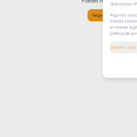
Puedes regresar al
inicio
direcciones IP
Algunos socio
Regresar al inicio
interés comer
el interés le
política de p
Obtener más 