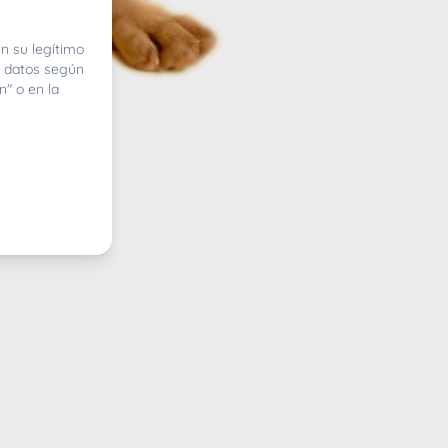
n su legítimo
e datos según
n" o en la