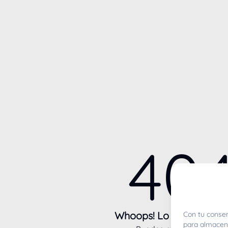
40
Whoops! Lo sentimos m
Con tu consen
para almacena