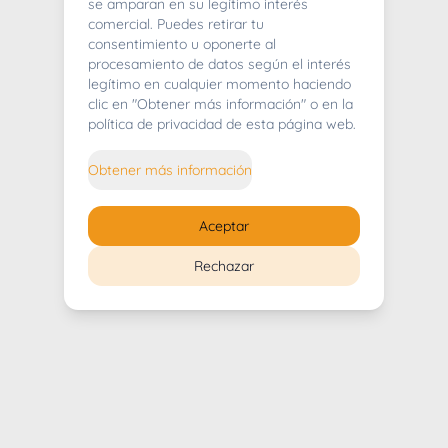
404
se amparan en su legítimo interés
comercial. Puedes retirar tu
consentimiento u oponerte al
procesamiento de datos según el interés
legítimo en cualquier momento haciendo
clic en "Obtener más información" o en la
Whoops! Lo sentimos mucho.
política de privacidad de esta página web.
Puedes regresar al
inicio
Obtener más información
Regresar al inicio
Aceptar
Rechazar