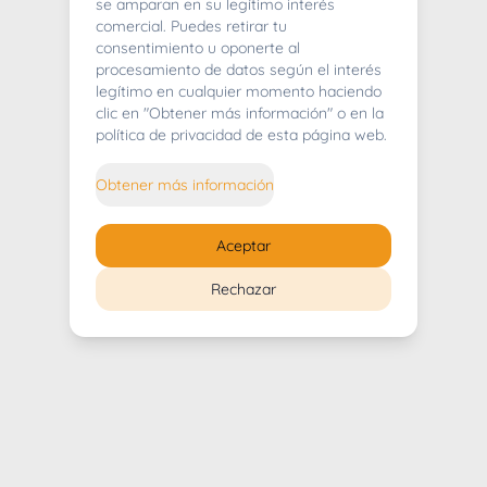
404
se amparan en su legítimo interés
comercial. Puedes retirar tu
consentimiento u oponerte al
procesamiento de datos según el interés
legítimo en cualquier momento haciendo
clic en "Obtener más información" o en la
Whoops! Lo sentimos mucho.
política de privacidad de esta página web.
Puedes regresar al
inicio
Obtener más información
Regresar al inicio
Aceptar
Rechazar