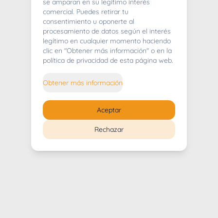
404
se amparan en su legítimo interés
comercial. Puedes retirar tu
consentimiento u oponerte al
procesamiento de datos según el interés
legítimo en cualquier momento haciendo
clic en "Obtener más información" o en la
Whoops! Lo sentimos mucho.
política de privacidad de esta página web.
Puedes regresar al
inicio
Obtener más información
Regresar al inicio
Aceptar
Rechazar