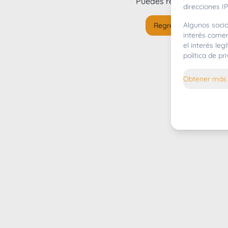
Puedes regresar al
inicio
direcciones IP
Algunos socio
Regresar al inicio
interés comer
el interés le
política de p
Obtener más 