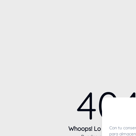
40
Whoops! Lo sentimos m
Con tu consen
para almacena