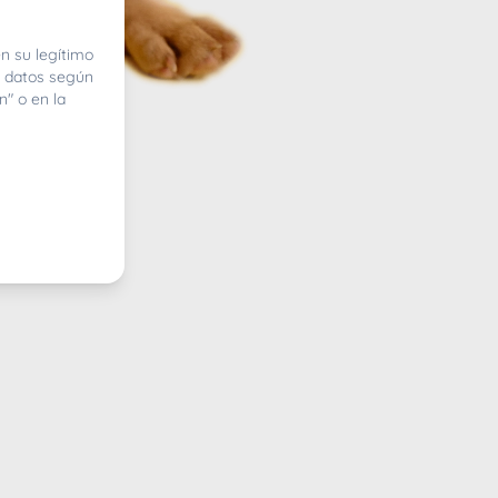
n su legítimo
e datos según
n" o en la