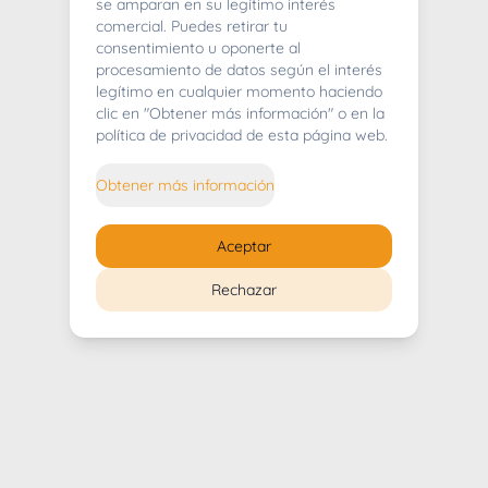
404
se amparan en su legítimo interés
comercial. Puedes retirar tu
consentimiento u oponerte al
procesamiento de datos según el interés
legítimo en cualquier momento haciendo
clic en "Obtener más información" o en la
Whoops! Lo sentimos mucho.
política de privacidad de esta página web.
Puedes regresar al
inicio
Obtener más información
Regresar al inicio
Aceptar
Rechazar